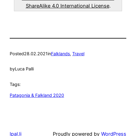
ShareAlike 4.0 International License
.
Posted
28.02.2021
in
Falklands
, 
Travel
by
Luca Palli
Tags:
Patagonia & Falkland 2020
lpal.li
Proudly powered by
WordPress